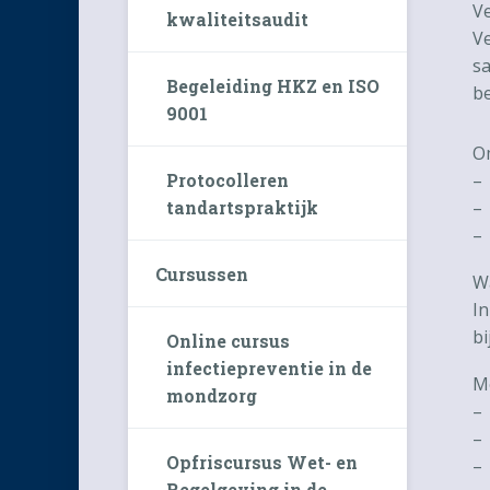
Ve
kwaliteitsaudit
V
sa
Begeleiding HKZ en ISO
be
9001
Om
Protocolleren
– 
tandartspraktijk
–
–
Cursussen
Wa
In
bi
Online cursus
infectiepreventie in de
Me
mondzorg
– 
–
Opfriscursus Wet- en
–
Regelgeving in de