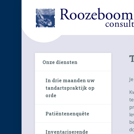
Onze diensten
Je
In drie maanden uw
tandartspraktijk op
Kw
orde
te
pr
Patiëntenenquête
le
be
do
Inventariserende