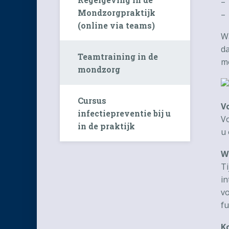
–
Mondzorgpraktijk
–
(online via teams)
Wa
da
Teamtraining in de
me
mondzorg
Cursus
Vo
infectiepreventie bij u
Vo
in de praktijk
u 
W
Ti
in
vo
fu
K