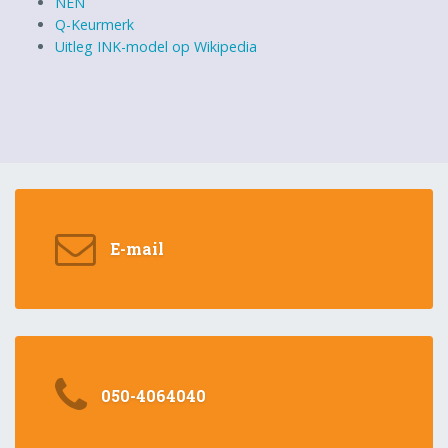
NEN
Q-Keurmerk
Uitleg INK-model op Wikipedia
E-mail
050-4064040